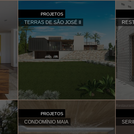
Higienópolis
Vila Nova C
PROJETOS
TERRAS DE SÃO JOSÉ II
RES
Terras de São José II
Restaurant
PROJETOS
CONDOMÍNIO MAIA
SER