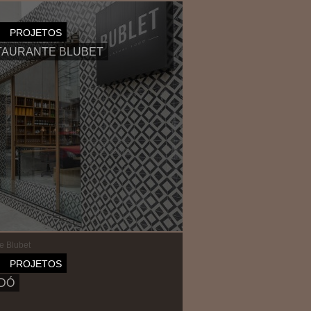
onceição III
PROJETOS
TAURANTE BLUBET
e Blubet
PROJETOS
IDÓ